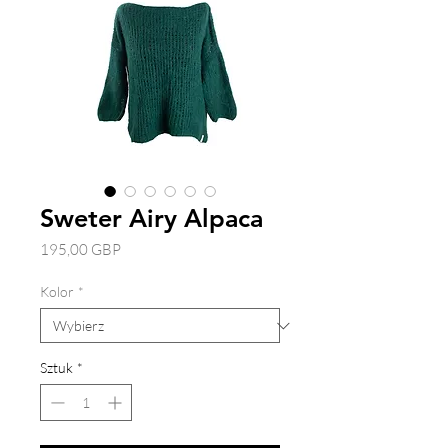
Sweter Airy Alpaca
Cena
195,00 GBP
Kolor
*
Sztuk
*