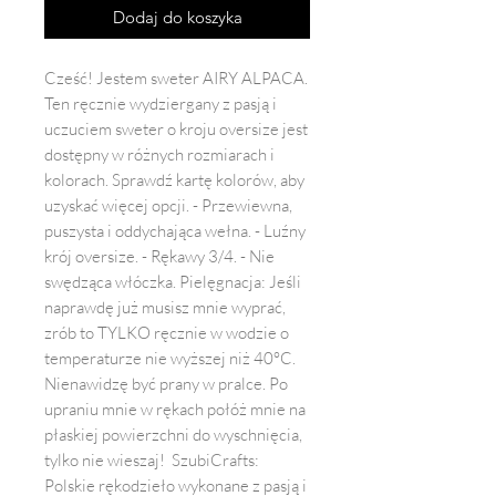
Dodaj do koszyka
Cześć! Jestem sweter AIRY ALPACA. 
Ten ręcznie wydziergany z pasją i 
uczuciem sweter o kroju oversize jest 
dostępny w różnych rozmiarach i 
kolorach. Sprawdź kartę kolorów, aby 
uzyskać więcej opcji. - Przewiewna, 
puszysta i oddychająca wełna. - Luźny 
krój oversize. - Rękawy 3/4. - Nie 
swędząca włóczka. Pielęgnacja: Jeśli 
naprawdę już musisz mnie wyprać, 
zrób to TYLKO ręcznie w wodzie o 
temperaturze nie wyższej niż 40°C. 
Nienawidzę być prany w pralce. Po 
upraniu mnie w rękach połóż mnie na 
płaskiej powierzchni do wyschnięcia, 
tylko nie wieszaj!  SzubiCrafts: 
Polskie rękodzieło wykonane z pasją i 