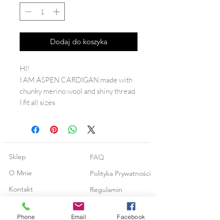
Dodaj do koszyka
HI!
I AM ASPEN CARDIGAN made with
chunky merino wool and shiny thread.
I fit all sizes
Sklep
FAQ
O Mnie
Polityka Prywatności
Kontakt
Regulamin
Phone
Email
Facebook