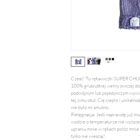
Cześć! Tu rękawiczki SUPER CH
100% grubiutkiej wełny owczej do
podwójnym lub pojedynczym wywieni
tej zimy otuli Cię ciepło i unikaln
nie było mi smutno.
Pielęgnacja: Jeśli naprawdę już m
wodzie o temperaturze nie wyższej
upraniu mnie w rękach połóż mnie 
tylko nie wieszaj!