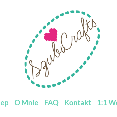
lep
O Mnie
FAQ
Kontakt
1:1 W