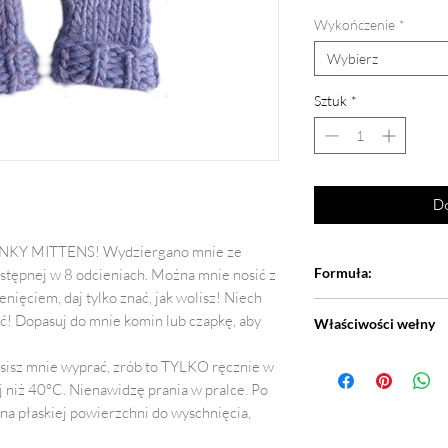
Wykończenie
*
Wybierz
Sztuk
*
Do
UNKY MITTENS! Wydziergano mnie ze
Formuła:
stępnej w 8 odcieniach. Można mnie nosić z
ęciem, daj tylko znać, jak wolisz! Niech
100% grubiutka wełn
ość! Dopasuj do mnie komin lub czapkę, aby
Właściwości wełny
Produkt został wykona
usisz mnie wyprać, zrób to TYLKO ręcznie w
początku może trochę 
 niż 40°C. Nienawidzę prania w pralce. Po
na płaskiej powierzchni do wyschnięcia,