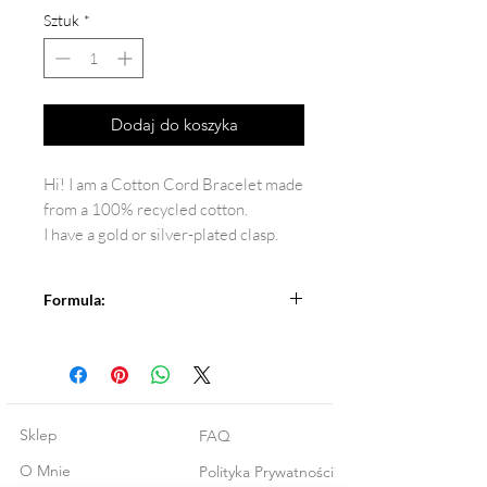
Sztuk
*
Dodaj do koszyka
Hi! I am a Cotton Cord Bracelet made
from a 100% recycled cotton.
I have a gold or silver-plated clasp.
Formula:
100% recycled cotton cord
Silver or gold-plated clasp
Sklep
FAQ
O Mnie
Polityka Prywatności