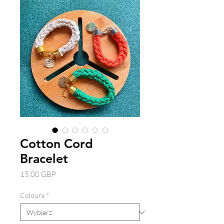
Cotton Cord
Bracelet
Cena
15,00 GBP
Colours
*