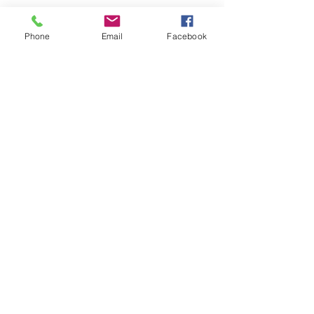
Kontakt
Regulamin
Phone
Email
Facebook
© 2023 by Little Ray. Proudly created
with
Wix.com